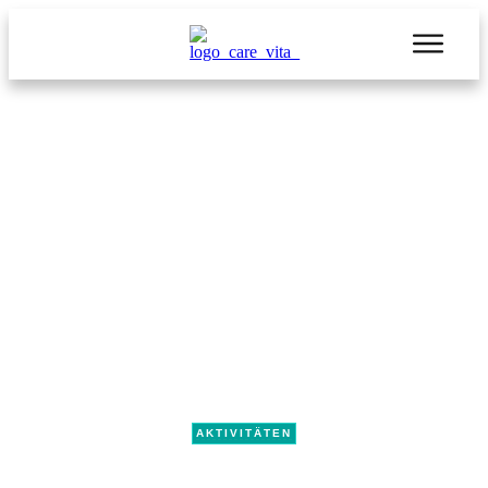
SEPTEMBER 9
Rollator-Training mit der
Verkehrswacht am
04.09.2025 in Werder Havel
AKTIVITÄTEN